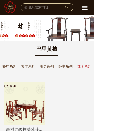
网站首页
ꄙ
끀
企业介绍
公司简介
ꄵ
品牌故事
ꄵ
巴里黄檀
宣传视频
ꄵ
餐厅系列
客厅系列
书房系列
卧室系列
休闲系列
品牌实力
工艺大师
ꄵ
雕刻工作室
ꄵ
荣誉展示
ꄵ
产品展示
老挝红酸枝清莲茶台六件套