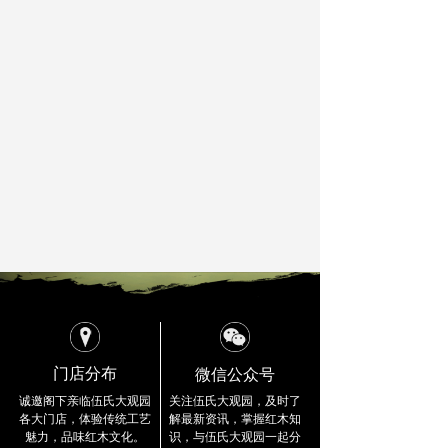
公司总部
ꄵ
留言反馈
ꄵ
微信公众号
门店分布
关注伍氏大观园，及时了
诚邀阁下亲临伍氏大观园
解最新资讯，
掌握红木知
各大门店，
体验传统工艺
识，与伍氏大观园一起分
魅力，品味红木文化。