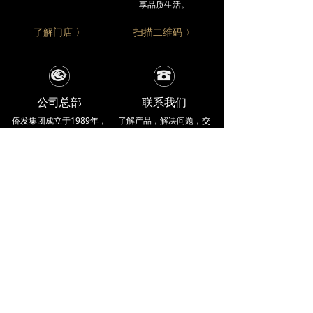
享品质生活。
了解门店 〉
扫描二维码 〉
公司总部
联系我们
侨发集团成立于1989年，
了解产品，解决问题，交
集团产业涵盖
红木家具、
流合作。
伍氏大观园竭诚
制衣、洗水、融资担保及
为您服务。
小额贷款。
公司总部资讯 〉
4000 333 218
企业介绍
品牌实力
产品展示
公司简介
工艺大师
交趾黄檀
品牌故事
雕刻工作室
巴里黄檀
宣传视频
荣誉展示
大果紫檀