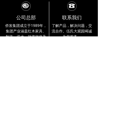
公司总部
联系我们
侨发集团成立于1989年，
了解产品，解决问题，交
集团产业涵盖
红木家具、
流合作。
伍氏大观园竭诚
制衣、洗水、融资担保及
为您服务。
小额贷款。
公司总部资讯 〉
4000 333 218
企业介绍
品牌实力
产品展示
公司简介
工艺大师
交趾黄檀
品牌故事
雕刻工作室
巴里黄檀
宣传视频
荣誉展示
大果紫檀
资讯知识
联系方式
最新活动
门店分布
行业动态
公司总部