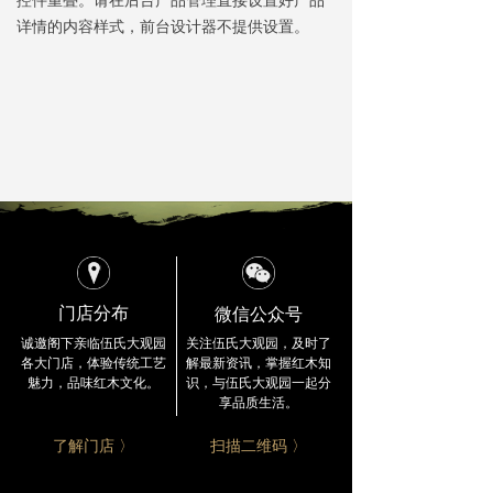
详情的内容样式，前台设计器不提供设置。
公司总部
ꄵ
留言反馈
ꄵ
微信公众号
门店分布
关注伍氏大观园，及时了
诚邀阁下亲临伍氏大观园
解最新资讯，
掌握红木知
各大门店，
体验传统工艺
识，与伍氏大观园一起分
魅力，品味红木文化。
享品质生活。
了解门店 〉
扫描二维码 〉