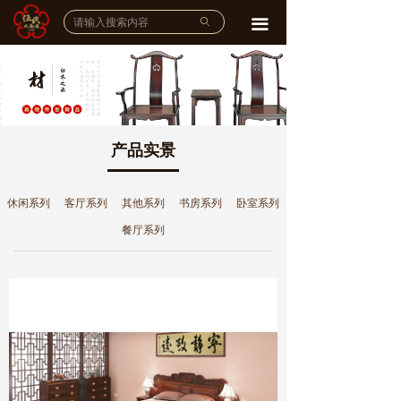
网站首页
ꄙ
끀
企业介绍
公司简介
ꄵ
品牌故事
ꄵ
产品实景
宣传视频
ꄵ
休闲系列
客厅系列
其他系列
书房系列
卧室系列
品牌实力
餐厅系列
工艺大师
ꄵ
雕刻工作室
ꄵ
荣誉展示
ꄵ
产品展示