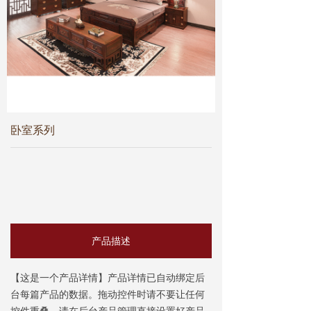
交趾黄檀
ꄵ
巴里黄檀
ꄵ
大果紫檀
ꄵ
产品实景
ꄵ
卧室系列
资讯知识
最新活动
ꄵ
行业动态
ꄵ
红木知识
ꄵ
产品描述
联系方式
【这是一个产品详情】产品详情已自动绑定后
台每篇产品的数据。拖动控件时请不要让任何
门店分布
ꄵ
控件重叠。请在后台产品管理直接设置好产品